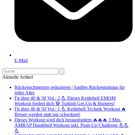
E-Mail
Search
Aktuelle Artikel
Rückenschmerzen reduzieren | Sanftes Rückentraining für
jedes Alter
Fit über 40 & 50 Vol.: 2 💪 Dieses Kettlebell EMOM
Workout fordert dich 💀 Turkish Get-Up & Burpees!
Fit über 40 & 50 Vol.: 1 💪 Kettlebell Technik Workout 🔥
Besser werden statt nur schwitzen!
Dieses Workout wird dich herausfordern 🔥🔥🔥 3 Min.
AMRAP Dumbbell Workout inkl. Push-Up Challenge 💪💪
💪