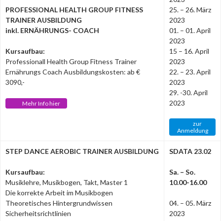
PROFESSIONAL HEALTH GROUP FITNESS
25. – 26. März
TRAINER AUSBILDUNG
2023
inkl. ERNÄHRUNGS- COACH
01. – 01. April
2023
Kursaufbau:
15 – 16. April
Professionall Health Group Fitness Trainer
2023
Ernährungs Coach Ausbildungskosten: ab €
22. – 23. April
3090,-
2023
29. -30. April
2023
Mehr Info hier
zur
Anmeldung
STEP DANCE AEROBIC TRAINER AUSBILDUNG
SDATA 23.02
Kursaufbau:
Sa. – So.
Musiklehre, Musikbogen, Takt, Master 1
10.00-16.00
Die korrekte Arbeit im Musikbogen
Theoretisches Hintergrundwissen
04. – 05. März
Sicherheitsrichtlinien
2023