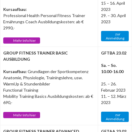
15 – 16. April
Kursaufbau:
2023
Professional Health Personal Fitness Trainer
29. – 30. April
Ernährungs Coach Ausbildungskosten: ab €
2023
2990,-
zur
Anmeldung
Mehr Info hier
GROUP FITNESS TRAINER BASIC
GFTBA 23.02
AUSBILDUNG
Sa. – So.
Kursaufbau:
Grundlagen der Sportkompetenz
10.00-16.00
Anatomie, Physiologie, Trainingslehre, usw.
WarmUp & Stundenbilder
25. – 26.
Functional Training
Februar 2023
Mobility Training Basics Ausbildungskosten: ab €
11. – 12. März
690,-
2023
zur
Mehr Info hier
Anmeldung
GROUP FITNESS TRAINER ADVANCED
GFTAA 23.02