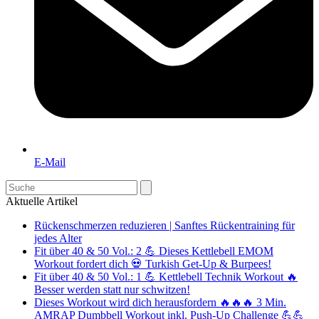
E-Mail
Search
Aktuelle Artikel
Rückenschmerzen reduzieren | Sanftes Rückentraining für
jedes Alter
Fit über 40 & 50 Vol.: 2 💪 Dieses Kettlebell EMOM
Workout fordert dich 💀 Turkish Get-Up & Burpees!
Fit über 40 & 50 Vol.: 1 💪 Kettlebell Technik Workout 🔥
Besser werden statt nur schwitzen!
Dieses Workout wird dich herausfordern 🔥🔥🔥 3 Min.
AMRAP Dumbbell Workout inkl. Push-Up Challenge 💪💪