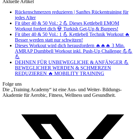
Aktuelle Artikel
Rückenschmerzen reduzieren | Sanftes Rückentraining für
jedes Alter
Fit über 40 & 50 Vol.: 2 💪 Dieses Kettlebell EMOM
Workout fordert dich 💀 Turkish Get-Up & Burpees!
Fit über 40 & 50 Vol.: 1 💪 Kettlebell Technik Workout 🔥
Besser werden statt nur schwitzen!
Dieses Workout wird dich herausfordern 🔥🔥🔥 3 Min.
AMRAP Dumbbell Workout inkl. Push-Up Challenge 💪💪
💪
DEHNEN FÜR UNBEWEGLICHE & ANFÄNGER 💪
BEWEGLICHER WERDEN & SCHMERZEN
REDUZIEREN 🔥 MOBILITY TRAINING
Folge uns
Die „Training Academy“ ist eine Aus- und Weiter- Bildungs-
Akademie für Aerobic, Fitness, Wellness und Gesundheit.
T
(