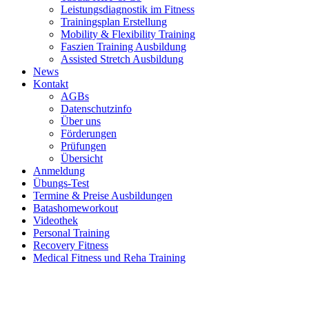
Leistungsdiagnostik im Fitness
Trainingsplan Erstellung
Mobility & Flexibility Training
Faszien Training Ausbildung
Assisted Stretch Ausbildung
News
Kontakt
AGBs
Datenschutzinfo
Über uns
Förderungen
Prüfungen
Übersicht
Anmeldung
Übungs-Test
Termine & Preise Ausbildungen
Batashomeworkout
Videothek
Personal Training
Recovery Fitness
Medical Fitness und Reha Training
d
A