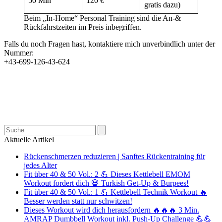
50 Min
120 €
gratis dazu)
Beim „In-Home“ Personal Training sind die An-&
Rückfahrstzeiten im Preis inbegriffen.
Falls du noch Fragen hast, kontaktiere mich unverbindlich unter der
Nummer:
+43-699-126-43-624
Search
Aktuelle Artikel
Rückenschmerzen reduzieren | Sanftes Rückentraining für
jedes Alter
Fit über 40 & 50 Vol.: 2 💪 Dieses Kettlebell EMOM
Workout fordert dich 💀 Turkish Get-Up & Burpees!
Fit über 40 & 50 Vol.: 1 💪 Kettlebell Technik Workout 🔥
Besser werden statt nur schwitzen!
Dieses Workout wird dich herausfordern 🔥🔥🔥 3 Min.
AMRAP Dumbbell Workout inkl. Push-Up Challenge 💪💪