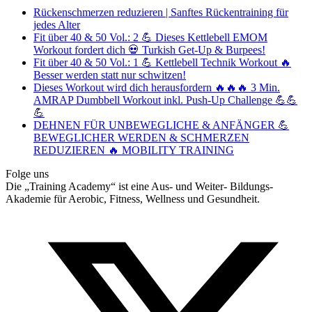
Rückenschmerzen reduzieren | Sanftes Rückentraining für
jedes Alter
Fit über 40 & 50 Vol.: 2 💪 Dieses Kettlebell EMOM
Workout fordert dich 💀 Turkish Get-Up & Burpees!
Fit über 40 & 50 Vol.: 1 💪 Kettlebell Technik Workout 🔥
Besser werden statt nur schwitzen!
Dieses Workout wird dich herausfordern 🔥🔥🔥 3 Min.
AMRAP Dumbbell Workout inkl. Push-Up Challenge 💪💪
💪
DEHNEN FÜR UNBEWEGLICHE & ANFÄNGER 💪
BEWEGLICHER WERDEN & SCHMERZEN
REDUZIEREN 🔥 MOBILITY TRAINING
Folge uns
Die „Training Academy“ ist eine Aus- und Weiter- Bildungs-
Akademie für Aerobic, Fitness, Wellness und Gesundheit.
T
(