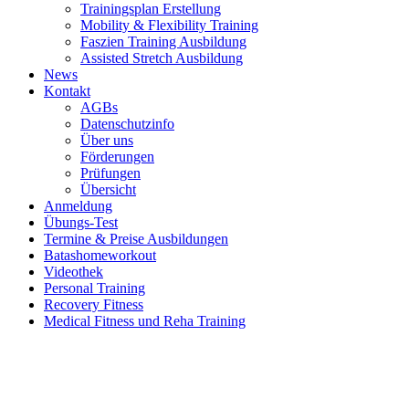
Trainingsplan Erstellung
Mobility & Flexibility Training
Faszien Training Ausbildung
Assisted Stretch Ausbildung
News
Kontakt
AGBs
Datenschutzinfo
Über uns
Förderungen
Prüfungen
Übersicht
Anmeldung
Übungs-Test
Termine & Preise Ausbildungen
Batashomeworkout
Videothek
Personal Training
Recovery Fitness
Medical Fitness und Reha Training
d
A
s