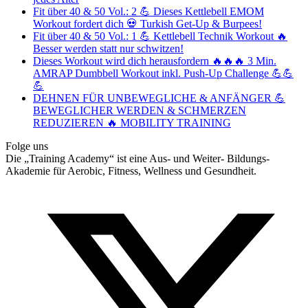
Fit über 40 & 50 Vol.: 2 💪 Dieses Kettlebell EMOM
Workout fordert dich 💀 Turkish Get-Up & Burpees!
Fit über 40 & 50 Vol.: 1 💪 Kettlebell Technik Workout 🔥
Besser werden statt nur schwitzen!
Dieses Workout wird dich herausfordern 🔥🔥🔥 3 Min.
AMRAP Dumbbell Workout inkl. Push-Up Challenge 💪💪
💪
DEHNEN FÜR UNBEWEGLICHE & ANFÄNGER 💪
BEWEGLICHER WERDEN & SCHMERZEN
REDUZIEREN 🔥 MOBILITY TRAINING
Folge uns
Die „Training Academy“ ist eine Aus- und Weiter- Bildungs-
Akademie für Aerobic, Fitness, Wellness und Gesundheit.
T
(