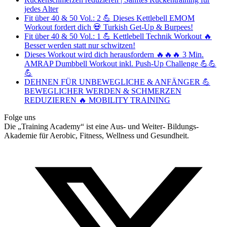
jedes Alter
Fit über 40 & 50 Vol.: 2 💪 Dieses Kettlebell EMOM
Workout fordert dich 💀 Turkish Get-Up & Burpees!
Fit über 40 & 50 Vol.: 1 💪 Kettlebell Technik Workout 🔥
Besser werden statt nur schwitzen!
Dieses Workout wird dich herausfordern 🔥🔥🔥 3 Min.
AMRAP Dumbbell Workout inkl. Push-Up Challenge 💪💪
💪
DEHNEN FÜR UNBEWEGLICHE & ANFÄNGER 💪
BEWEGLICHER WERDEN & SCHMERZEN
REDUZIEREN 🔥 MOBILITY TRAINING
Folge uns
Die „Training Academy“ ist eine Aus- und Weiter- Bildungs-
Akademie für Aerobic, Fitness, Wellness und Gesundheit.
T
(