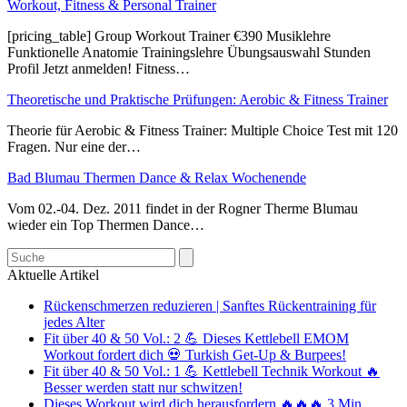
Workout, Fitness & Personal Trainer
[pricing_table] Group Workout Trainer €390 Musiklehre
Funktionelle Anatomie Trainingslehre Übungsauswahl Stunden
Profil Jetzt anmelden! Fitness…
Theoretische und Praktische Prüfungen: Aerobic & Fitness Trainer
Theorie für Aerobic & Fitness Trainer: Multiple Choice Test mit 120
Fragen. Nur eine der…
Bad Blumau Thermen Dance & Relax Wochenende
Vom 02.-04. Dez. 2011 findet in der Rogner Therme Blumau
wieder ein Top Thermen Dance…
Search
Aktuelle Artikel
Rückenschmerzen reduzieren | Sanftes Rückentraining für
jedes Alter
Fit über 40 & 50 Vol.: 2 💪 Dieses Kettlebell EMOM
Workout fordert dich 💀 Turkish Get-Up & Burpees!
Fit über 40 & 50 Vol.: 1 💪 Kettlebell Technik Workout 🔥
Besser werden statt nur schwitzen!
Dieses Workout wird dich herausfordern 🔥🔥🔥 3 Min.