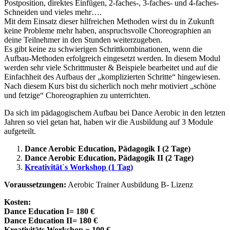
Postposition, direktes Einfügen, 2-faches-, 3-faches- und 4-faches-
Schneiden und vieles mehr….
Mit dem Einsatz dieser hilfreichen Methoden wirst du in Zukunft
keine Probleme mehr haben, anspruchsvolle Choreographien an
deine Teilnehmer in den Stunden weiterzugeben.
Es gibt keine zu schwierigen Schrittkombinationen, wenn die
Aufbau-Methoden erfolgreich eingesetzt werden. In diesem Modul
werden sehr viele Schrittmuster & Beispiele bearbeitet und auf die
Einfachheit des Aufbaus der „komplizierten Schritte“ hingewiesen.
Nach diesem Kurs bist du sicherlich noch mehr motiviert „schöne
und fetzige“ Choreographien zu unterrichten.
Da sich im pädagogischem Aufbau bei Dance Aerobic in den letzten
Jahren so viel getan hat, haben wir die Ausbildung auf 3 Module
aufgeteilt.
Dance Aerobic Education, Pädagogik I (2 Tage)
Dance Aerobic Education, Pädagogik II (2 Tage)
Kreativität`s Workshop (1 Tag)
Voraussetzungen:
Aerobic Trainer Ausbildung B- Lizenz
Kosten:
Dance Education I= 180 €
Dance Education II= 180 €
Kreativitäts Workshop = 100 €