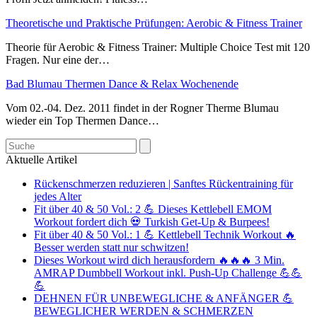
Theoretische und Praktische Prüfungen: Aerobic & Fitness Trainer
Theorie für Aerobic & Fitness Trainer: Multiple Choice Test mit 120
Fragen. Nur eine der…
Bad Blumau Thermen Dance & Relax Wochenende
Vom 02.-04. Dez. 2011 findet in der Rogner Therme Blumau
wieder ein Top Thermen Dance…
Search
Aktuelle Artikel
Rückenschmerzen reduzieren | Sanftes Rückentraining für
jedes Alter
Fit über 40 & 50 Vol.: 2 💪 Dieses Kettlebell EMOM
Workout fordert dich 💀 Turkish Get-Up & Burpees!
Fit über 40 & 50 Vol.: 1 💪 Kettlebell Technik Workout 🔥
Besser werden statt nur schwitzen!
Dieses Workout wird dich herausfordern 🔥🔥🔥 3 Min.
AMRAP Dumbbell Workout inkl. Push-Up Challenge 💪💪
💪
DEHNEN FÜR UNBEWEGLICHE & ANFÄNGER 💪
BEWEGLICHER WERDEN & SCHMERZEN