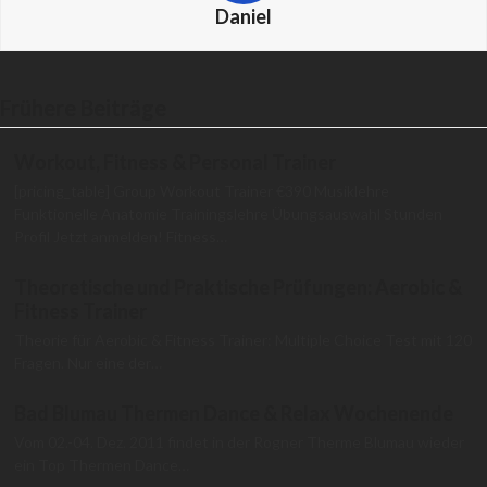
Daniel
Frühere Beiträge
Workout, Fitness & Personal Trainer
[pricing_table] Group Workout Trainer €390 Musiklehre
Funktionelle Anatomie Trainingslehre Übungsauswahl Stunden
Profil Jetzt anmelden! Fitness…
Theoretische und Praktische Prüfungen: Aerobic &
Fitness Trainer
Theorie für Aerobic & Fitness Trainer: Multiple Choice Test mit 120
Fragen. Nur eine der…
Bad Blumau Thermen Dance & Relax Wochenende
Vom 02.-04. Dez. 2011 findet in der Rogner Therme Blumau wieder
ein Top Thermen Dance…