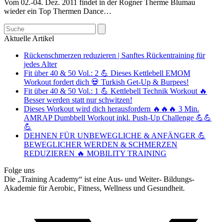
Vom 02.-04. Dez. 2011 findet in der Rogner Therme Blumau
wieder ein Top Thermen Dance…
Search
Aktuelle Artikel
Rückenschmerzen reduzieren | Sanftes Rückentraining für
jedes Alter
Fit über 40 & 50 Vol.: 2 💪 Dieses Kettlebell EMOM
Workout fordert dich 💀 Turkish Get-Up & Burpees!
Fit über 40 & 50 Vol.: 1 💪 Kettlebell Technik Workout 🔥
Besser werden statt nur schwitzen!
Dieses Workout wird dich herausfordern 🔥🔥🔥 3 Min.
AMRAP Dumbbell Workout inkl. Push-Up Challenge 💪💪
💪
DEHNEN FÜR UNBEWEGLICHE & ANFÄNGER 💪
BEWEGLICHER WERDEN & SCHMERZEN
REDUZIEREN 🔥 MOBILITY TRAINING
Folge uns
Die „Training Academy“ ist eine Aus- und Weiter- Bildungs-
Akademie für Aerobic, Fitness, Wellness und Gesundheit.
T
(