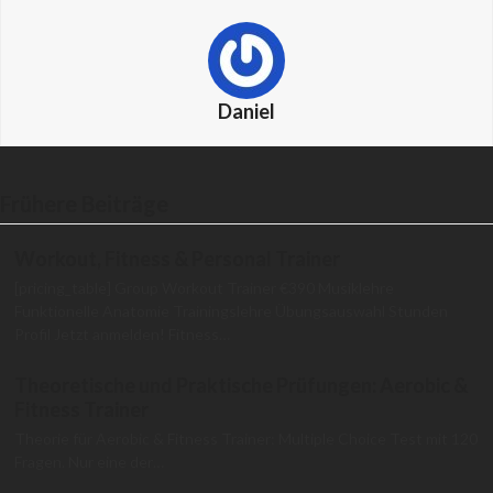
Daniel
Frühere Beiträge
Workout, Fitness & Personal Trainer
[pricing_table] Group Workout Trainer €390 Musiklehre
Funktionelle Anatomie Trainingslehre Übungsauswahl Stunden
Profil Jetzt anmelden! Fitness…
Theoretische und Praktische Prüfungen: Aerobic &
Fitness Trainer
Theorie für Aerobic & Fitness Trainer: Multiple Choice Test mit 120
Fragen. Nur eine der…