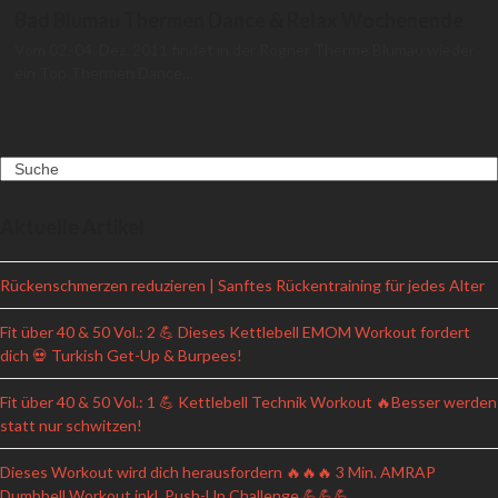
Bad Blumau Thermen Dance & Relax Wochenende
Vom 02.-04. Dez. 2011 findet in der Rogner Therme Blumau wieder
ein Top Thermen Dance…
Search
Aktuelle Artikel
Rückenschmerzen reduzieren | Sanftes Rückentraining für jedes Alter
Fit über 40 & 50 Vol.: 2 💪 Dieses Kettlebell EMOM Workout fordert
dich 💀 Turkish Get-Up & Burpees!
Fit über 40 & 50 Vol.: 1 💪 Kettlebell Technik Workout 🔥Besser werden
statt nur schwitzen!
Dieses Workout wird dich herausfordern 🔥🔥🔥 3 Min. AMRAP
Dumbbell Workout inkl. Push-Up Challenge 💪💪💪