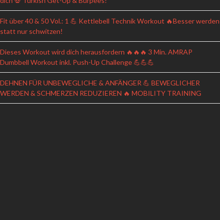
dich 💀 Turkish Get-Up & Burpees!
Fit über 40 & 50 Vol.: 1 💪 Kettlebell Technik Workout 🔥Besser werden
statt nur schwitzen!
Dieses Workout wird dich herausfordern 🔥🔥🔥 3 Min. AMRAP
Dumbbell Workout inkl. Push-Up Challenge 💪💪💪
DEHNEN FÜR UNBEWEGLICHE & ANFÄNGER 💪 BEWEGLICHER
WERDEN & SCHMERZEN REDUZIEREN 🔥 MOBILITY TRAINING