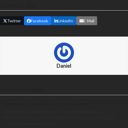
Teilen Sie dies
Twitter
Facebook
LinkedIn
E-Mail
Daniel
Frühere Beiträge
Workout, Fitness & Personal Trainer
[pricing_table] Group Workout Trainer €390 Musiklehre
Funktionelle Anatomie Trainingslehre Übungsauswahl Stunden
Profil Jetzt anmelden! Fitness…