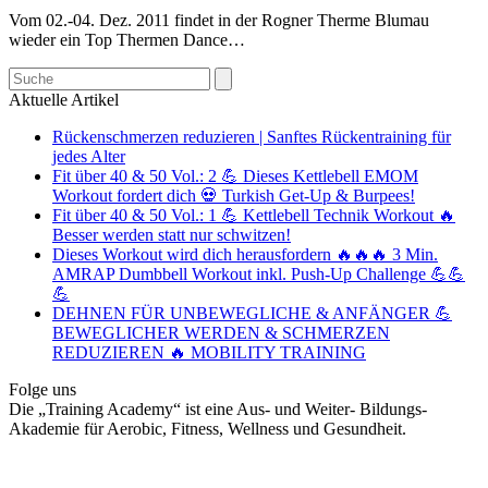
Vom 02.-04. Dez. 2011 findet in der Rogner Therme Blumau
wieder ein Top Thermen Dance…
Search
Aktuelle Artikel
Rückenschmerzen reduzieren | Sanftes Rückentraining für
jedes Alter
Fit über 40 & 50 Vol.: 2 💪 Dieses Kettlebell EMOM
Workout fordert dich 💀 Turkish Get-Up & Burpees!
Fit über 40 & 50 Vol.: 1 💪 Kettlebell Technik Workout 🔥
Besser werden statt nur schwitzen!
Dieses Workout wird dich herausfordern 🔥🔥🔥 3 Min.
AMRAP Dumbbell Workout inkl. Push-Up Challenge 💪💪
💪
DEHNEN FÜR UNBEWEGLICHE & ANFÄNGER 💪
BEWEGLICHER WERDEN & SCHMERZEN
REDUZIEREN 🔥 MOBILITY TRAINING
Folge uns
Die „Training Academy“ ist eine Aus- und Weiter- Bildungs-
Akademie für Aerobic, Fitness, Wellness und Gesundheit.
T
(