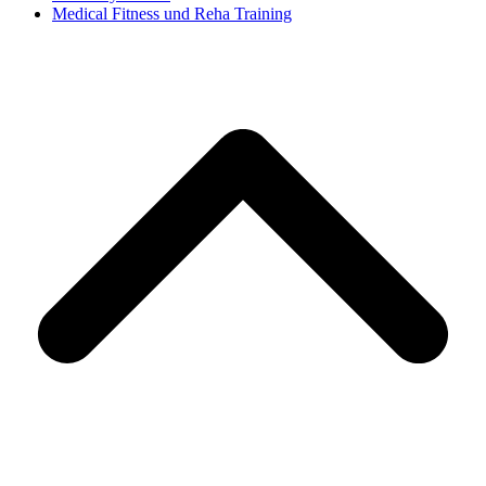
Medical Fitness und Reha Training
d
A
s