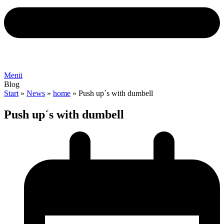
Menü
Blog
Start
»
News
»
home
»
Push up´s with dumbell
Push up´s with dumbell