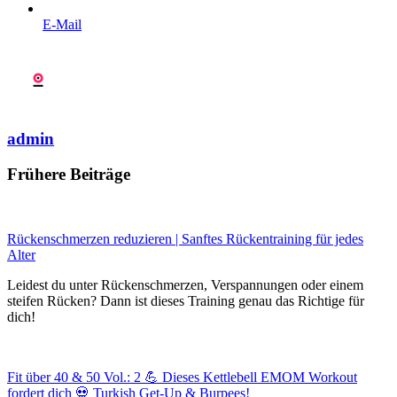
E-Mail
admin
Frühere Beiträge
Rückenschmerzen reduzieren | Sanftes Rückentraining für jedes
Alter
Leidest du unter Rückenschmerzen, Verspannungen oder einem
steifen Rücken? Dann ist dieses Training genau das Richtige für
dich!
Fit über 40 & 50 Vol.: 2 💪 Dieses Kettlebell EMOM Workout
fordert dich 💀 Turkish Get-Up & Burpees!