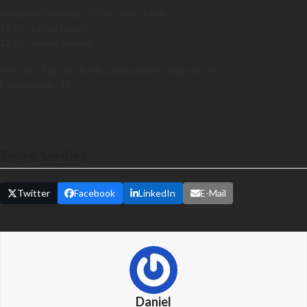
Programm Sonntag: 10:00…Step Tribal
11:00…Latino Dance
12:00…Dance Aerobic
Preis pro Tag: 30.-. Bei Buchung beider Tage nur 50.-
Einzelstunde: 15.-
Teilen Sie dies
Twitter
Facebook
LinkedIn
E-Mail
Daniel