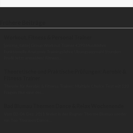
Frühere Beiträge
Workout, Fitness & Personal Trainer
[pricing_table] Group Workout Trainer €390 Musiklehre
Funktionelle Anatomie Trainingslehre Übungsauswahl Stunden
Profil Jetzt anmelden! Fitness…
Theoretische und Praktische Prüfungen: Aerobic &
Fitness Trainer
Theorie für Aerobic & Fitness Trainer: Multiple Choice Test mit 120
Fragen. Nur eine der…
Bad Blumau Thermen Dance & Relax Wochenende
Vom 02.-04. Dez. 2011 findet in der Rogner Therme Blumau wieder
ein Top Thermen Dance…