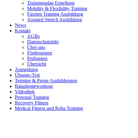
Trainingsplan Erstellung
Mobility & Flexibility Training
Faszien Training Ausbildung
Assisted Stretch Ausbildung
News
Kontakt
AGBs
Datenschutzinfo
Über uns
Förderungen
Prüfungen
Übersicht
Anmeldung
Übungs-Test
Termine & Preise Ausbildungen
Batashomeworkout
Videothek
Personal Training
Recovery Fitness
Medical Fitness und Reha Training
d
A
s