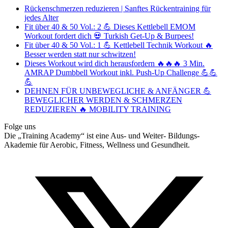
Rückenschmerzen reduzieren | Sanftes Rückentraining für
jedes Alter
Fit über 40 & 50 Vol.: 2 💪 Dieses Kettlebell EMOM
Workout fordert dich 💀 Turkish Get-Up & Burpees!
Fit über 40 & 50 Vol.: 1 💪 Kettlebell Technik Workout 🔥
Besser werden statt nur schwitzen!
Dieses Workout wird dich herausfordern 🔥🔥🔥 3 Min.
AMRAP Dumbbell Workout inkl. Push-Up Challenge 💪💪
💪
DEHNEN FÜR UNBEWEGLICHE & ANFÄNGER 💪
BEWEGLICHER WERDEN & SCHMERZEN
REDUZIEREN 🔥 MOBILITY TRAINING
Folge uns
Die „Training Academy“ ist eine Aus- und Weiter- Bildungs-
Akademie für Aerobic, Fitness, Wellness und Gesundheit.
T
(