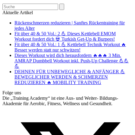
Search
Aktuelle Artikel
Rückenschmerzen reduzieren | Sanftes Rückentraining für
jedes Alter
Fit über 40 & 50 Vol.: 2 💪 Dieses Kettlebell EMOM
Workout fordert dich 💀 Turkish Get-Up & Burpees!
Fit über 40 & 50 Vol.: 1 💪 Kettlebell Technik Workout 🔥
Besser werden statt nur schwitzen!
Dieses Workout wird dich herausfordern 🔥🔥🔥 3 Min.
AMRAP Dumbbell Workout inkl. Push-Up Challenge 💪💪
💪
DEHNEN FÜR UNBEWEGLICHE & ANFÄNGER 💪
BEWEGLICHER WERDEN & SCHMERZEN
REDUZIEREN 🔥 MOBILITY TRAINING
Folge uns
Die „Training Academy“ ist eine Aus- und Weiter- Bildungs-
Akademie für Aerobic, Fitness, Wellness und Gesundheit.
T
(