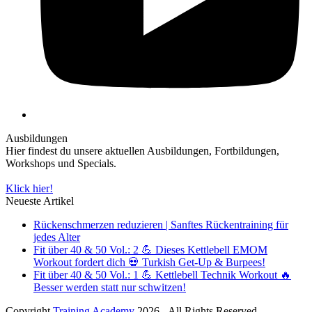
Ausbildungen
Hier findest du unsere aktuellen Ausbildungen, Fortbildungen,
Workshops und Specials.
Klick hier!
Neueste Artikel
Rückenschmerzen reduzieren | Sanftes Rückentraining für
jedes Alter
Fit über 40 & 50 Vol.: 2 💪 Dieses Kettlebell EMOM
Workout fordert dich 💀 Turkish Get-Up & Burpees!
Fit über 40 & 50 Vol.: 1 💪 Kettlebell Technik Workout 🔥
Besser werden statt nur schwitzen!
Copyright
Training Academy
2026 - All Rights Reserved