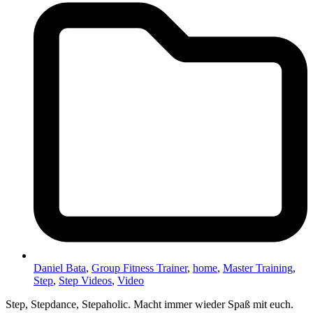
Daniel Bata
,
Group Fitness Trainer
,
home
,
Master Training
,
Step
,
Step Videos
,
Video
Step, Stepdance, Stepaholic. Macht immer wieder Spaß mit euch.