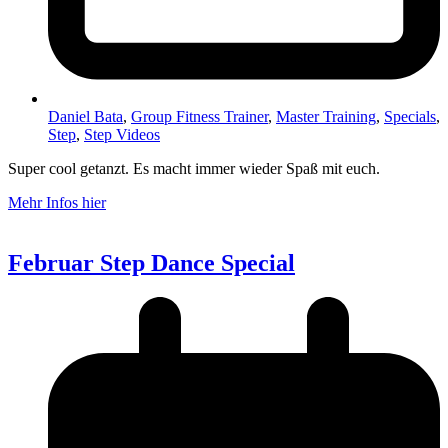
Daniel Bata
,
Group Fitness Trainer
,
Master Training
,
Specials
,
Step
,
Step Videos
Super cool getanzt. Es macht immer wieder Spaß mit euch.
Mehr Infos hier
Februar Step Dance Special