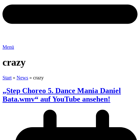
Menü
crazy
Start
»
News
»
crazy
„Step Choreo 5. Dance Mania Daniel
Bata.wmv“ auf YouTube ansehen!