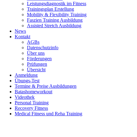
Leistungsdiagnostik im Fitness
Trainingsplan Erstellung
Mobility & Flexibility Training
Faszien Training Ausbildung
Assisted Stretch Ausbildung
News
Kontakt
AGBs
Datenschutzinfo
Über uns
Förderungen
Prüfungen
Übersicht
Anmeldung
Übungs-Test
Termine & Preise Ausbildungen
Batashomeworkout
Videothek
Personal Training
Recovery Fitness
Medical Fitness und Reha Training
d
A