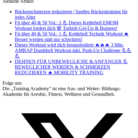
Aktuelle Artikel
Rückenschmerzen reduzieren | Sanftes Rückentraining für
jedes Alter
Fit über 40 & 50 Vol.: 2 💪 Dieses Kettlebell EMOM
Workout fordert dich 💀 Turkish Get-Up & Burpees!
Fit über 40 & 50 Vol.: 1 💪 Kettlebell Technik Workout 🔥
Besser werden statt nur schwitzen!
Dieses Workout wird dich herausfordern 🔥🔥🔥 3 Min.
AMRAP Dumbbell Workout inkl. Push-Up Challenge 💪💪
💪
DEHNEN FÜR UNBEWEGLICHE & ANFÄNGER 💪
BEWEGLICHER WERDEN & SCHMERZEN
REDUZIEREN 🔥 MOBILITY TRAINING
Folge uns
Die „Training Academy“ ist eine Aus- und Weiter- Bildungs-
Akademie für Aerobic, Fitness, Wellness und Gesundheit.
T
(