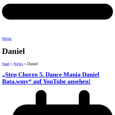
Menü
Daniel
Start
»
News
»
Daniel
„Step Choreo 5. Dance Mania Daniel
Bata.wmv“ auf YouTube ansehen!