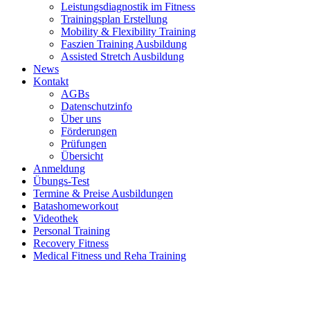
Leistungsdiagnostik im Fitness
Trainingsplan Erstellung
Mobility & Flexibility Training
Faszien Training Ausbildung
Assisted Stretch Ausbildung
News
Kontakt
AGBs
Datenschutzinfo
Über uns
Förderungen
Prüfungen
Übersicht
Anmeldung
Übungs-Test
Termine & Preise Ausbildungen
Batashomeworkout
Videothek
Personal Training
Recovery Fitness
Medical Fitness und Reha Training
d
A