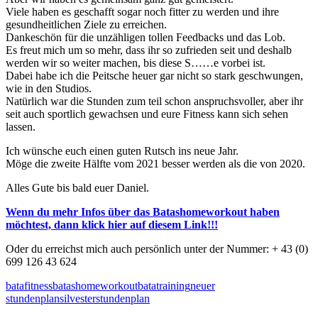
Viele haben es geschafft sogar noch fitter zu werden und ihre
gesundheitlichen Ziele zu erreichen.
Dankeschön für die unzähligen tollen Feedbacks und das Lob.
Es freut mich um so mehr, dass ihr so zufrieden seit und deshalb
werden wir so weiter machen, bis diese S……e vorbei ist.
Dabei habe ich die Peitsche heuer gar nicht so stark geschwungen,
wie in den Studios.
Natürlich war die Stunden zum teil schon anspruchsvoller, aber ihr
seit auch sportlich gewachsen und eure Fitness kann sich sehen
lassen.
Ich wünsche euch einen guten Rutsch ins neue Jahr.
Möge die zweite Hälfte vom 2021 besser werden als die von 2020.
Alles Gute bis bald euer Daniel.
Wenn du mehr Infos über das Batashomeworkout haben
möchtest, dann klick hier auf diesem Link!!!
Oder du erreichst mich auch persönlich unter der Nummer: + 43 (0)
699 126 43 624
batafitness
batashomeworkout
batatraining
neuer
stundenplan
silvester
stundenplan