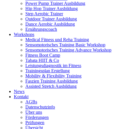
Power Pump Trainer Ausbildung
Hip Hop Trainer Ausbildung
Step Aerobic Trainer
Outdoor Trainer Ausbildung
Dance Aerobic Ausbildung
Ernährungscoach
Workshops
Medical Fitness und Reha Training
Sensomotorisches Training Basic Workshop
Sensomotorisches Training Advance Workshop
Fitness Boot Camp
Tabata HIIT & Co
Leistungsdiagnostik im Fitness
Trainingsplan Erstellung
Mobility & Flexibility Training
Faszien Training Ausbildung
Assisted Stretch Ausbildung
News
Kontakt
AGBs
Datenschutzinfo
Über uns
Förderungen
Prüfungen
Übersicht