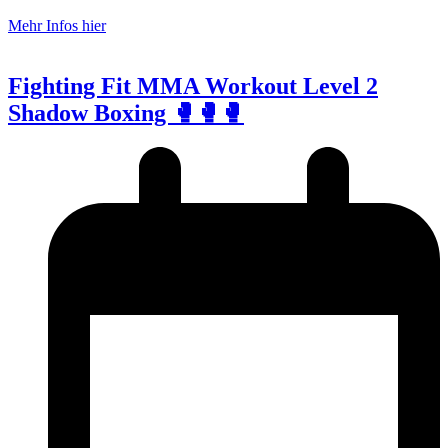
Mehr Infos hier
Fighting Fit MMA Workout Level 2
Shadow Boxing 🥊🥊🥊