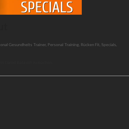
ut
onal Gesundheits Trainer
,
Personal Training
,
Rücken Fit
,
Specials
,
it Daniel Bata mit zu machen.