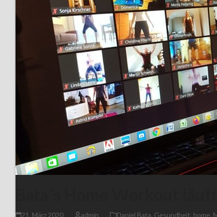
Bata´s Home Workout läuft 
21. März 2020
admin
Daniel Bata
,
Gesundheit
,
home
,
M