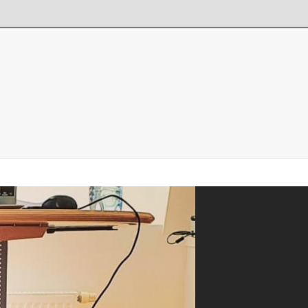
s-Test
Termine & Preise Ausbildungen
Batashomeworkout
Videothek
Pe