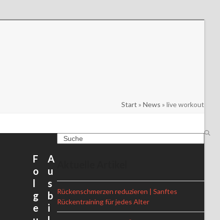
rsonal Training
Recovery Fitness
Start
»
News
»
live workout
Search
F
A
Aktuelle Artikel
o
u
l
s
Rückenschmerzen reduzieren | Sanftes
g
b
Rückentraining für jedes Alter
e
i