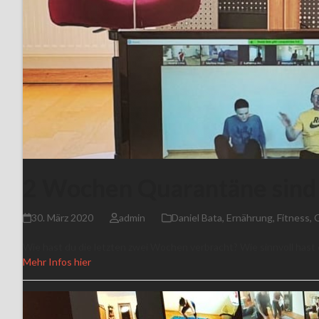
2 Wochen Quarantäne sind
30. März 2020
admin
Daniel Bata
,
Ernährung
,
Fitness
,
G
Wie hast du die letzten zwei Wochen verbracht? Wie sinnvoll hast
Mehr Infos hier