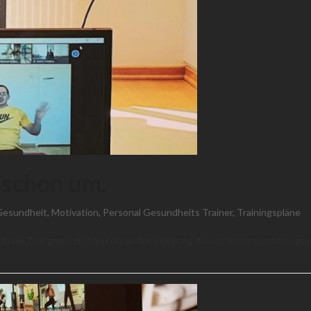
 schon um.
esundheit
,
Motivation
,
Personal Gesundheits Trainer
,
Trainingspläne
 du die Zeit genützt? Hast du an der Stärkung deines Immunsystems gea