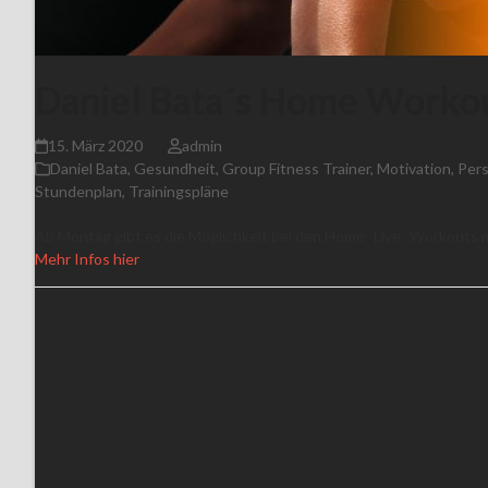
Daniel Bata´s Home Worko
15. März 2020
admin
Daniel Bata
,
Gesundheit
,
Group Fitness Trainer
,
Motivation
,
Pers
Stundenplan
,
Trainingspläne
Ab Montag gibt es die Möglichkeit bei den Home- Live -Workouts m
Mehr Infos hier