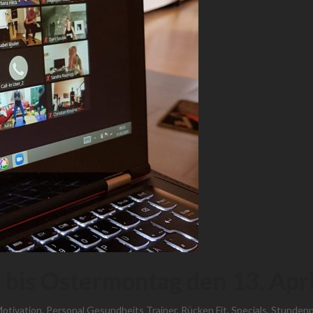
bis Ostermontag den 13. Apri
otivation
,
Personal Gesundheits Trainer
,
Rücken Fit
,
Specials
,
Stundenp