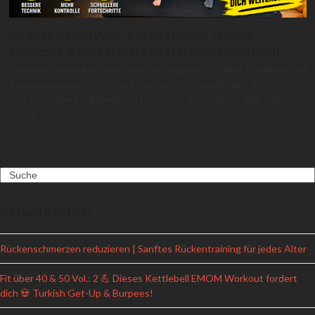
Fit über 40 & 50 Vol.: 1 💪 Kettlebell Technik
Workout 🔥Besser werden statt nur schwitzen!
Im ersten Video liegt der Fokus auf sauberer Technik, Kontrolle und
Bewegungsqualität. Perfekt, um deine Kettlebell Skills zu
verbessern und effizienter zu trainieren. Besonderer Skill: Türkisch
GetUp
Search
Aktuelle Artikel
Rückenschmerzen reduzieren | Sanftes Rückentraining für jedes Alter
Fit über 40 & 50 Vol.: 2 💪 Dieses Kettlebell EMOM Workout fordert
dich 💀 Turkish Get-Up & Burpees!