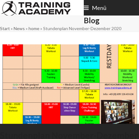
Skip
Menü
to
content
Blog
Start
»
News
»
home
»
Stundenplan November-Dezember 2020
Stundenplan November-Dezember