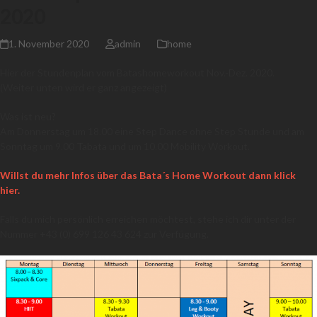
2020
1. November 2020
admin
home
Hier der Stundenplan vom Batashomeworkout Nov.-Dez. 2020.
(Weiter unten wird er ganz angezeigt)
Was ist neu?
Am Donnerstag um 18.00 eine Step Dance ohne Step Stunde und am
Sonntag um 9.00 Tabata und um 10.00 Mobility Workout.
Willst du mehr Infos über das Bata´s Home Workout dann klick
hier.
Falls du mich persönlich erreichen möchtest, stehe ich dir unter der
Nummer +43 (0) 699 126 43 624 zur Verfügung.