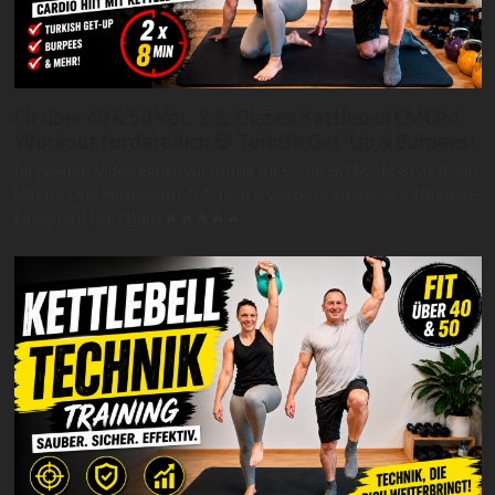
Fit über 40 & 50 Vol.: 2 💪 Dieses Kettlebell EMOM
Workout fordert dich 💀 Turkish Get-Up & Burpees!
Im zweiten Video gehen wir richtig zur Sache im EMOM-Style (Every
Minute One Movement) 💪💪 Dich erwarten 2 intensive 8-Minuten-
Einheiten! Let's Burn 🔥🔥🔥🔥🔥