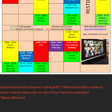
batashomeworkout
faszien training
HIIT Workout
mobility workout
neuer stundenplan
step aerobics
Step Dance
stundenplan
Tabata Workout