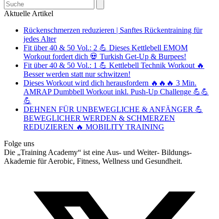
Search
Aktuelle Artikel
Rückenschmerzen reduzieren | Sanftes Rückentraining für
jedes Alter
Fit über 40 & 50 Vol.: 2 💪 Dieses Kettlebell EMOM
Workout fordert dich 💀 Turkish Get-Up & Burpees!
Fit über 40 & 50 Vol.: 1 💪 Kettlebell Technik Workout 🔥
Besser werden statt nur schwitzen!
Dieses Workout wird dich herausfordern 🔥🔥🔥 3 Min.
AMRAP Dumbbell Workout inkl. Push-Up Challenge 💪💪
💪
DEHNEN FÜR UNBEWEGLICHE & ANFÄNGER 💪
BEWEGLICHER WERDEN & SCHMERZEN
REDUZIEREN 🔥 MOBILITY TRAINING
Folge uns
Die „Training Academy“ ist eine Aus- und Weiter- Bildungs-
Akademie für Aerobic, Fitness, Wellness und Gesundheit.
T
(