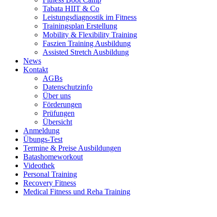
Tabata HIIT & Co
Leistungsdiagnostik im Fitness
Trainingsplan Erstellung
Mobility & Flexibility Training
Faszien Training Ausbildung
Assisted Stretch Ausbildung
News
Kontakt
AGBs
Datenschutzinfo
Über uns
Förderungen
Prüfungen
Übersicht
Anmeldung
Übungs-Test
Termine & Preise Ausbildungen
Batashomeworkout
Videothek
Personal Training
Recovery Fitness
Medical Fitness und Reha Training
d