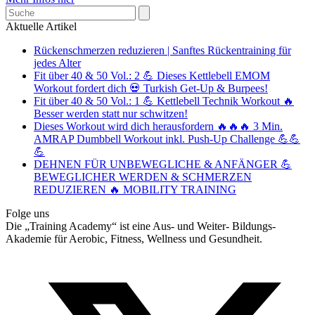
Search
Aktuelle Artikel
Rückenschmerzen reduzieren | Sanftes Rückentraining für
jedes Alter
Fit über 40 & 50 Vol.: 2 💪 Dieses Kettlebell EMOM
Workout fordert dich 💀 Turkish Get-Up & Burpees!
Fit über 40 & 50 Vol.: 1 💪 Kettlebell Technik Workout 🔥
Besser werden statt nur schwitzen!
Dieses Workout wird dich herausfordern 🔥🔥🔥 3 Min.
AMRAP Dumbbell Workout inkl. Push-Up Challenge 💪💪
💪
DEHNEN FÜR UNBEWEGLICHE & ANFÄNGER 💪
BEWEGLICHER WERDEN & SCHMERZEN
REDUZIEREN 🔥 MOBILITY TRAINING
Folge uns
Die „Training Academy“ ist eine Aus- und Weiter- Bildungs-
Akademie für Aerobic, Fitness, Wellness und Gesundheit.
T
(