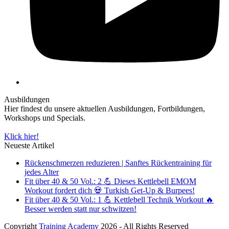
Ausbildungen
Hier findest du unsere aktuellen Ausbildungen, Fortbildungen,
Workshops und Specials.
Klick hier!
Neueste Artikel
Rückenschmerzen reduzieren | Sanftes Rückentraining für
jedes Alter
Fit über 40 & 50 Vol.: 2 💪 Dieses Kettlebell EMOM
Workout fordert dich 💀 Turkish Get-Up & Burpees!
Fit über 40 & 50 Vol.: 1 💪 Kettlebell Technik Workout 🔥
Besser werden statt nur schwitzen!
Copyright
Training Academy
2026 - All Rights Reserved