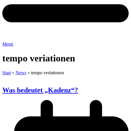
Menü
tempo veriationen
Start
»
News
»
tempo veriationen
Was bedeutet „Kadenz“?