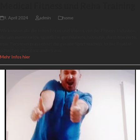
Medical Fitness und Reha Training
9. April 2024
admin
home
Wir kennen alle die tollen Fotos und Videos von der Fitness-Industrie,
die uns immer junge, sportliche gutgelaunte, hübsche, durchtrainierte,
usw. Personen präsentiert die gerade Sport machen. In der Realität
schaut es aber ganz anders aus.
Mehr Infos hier