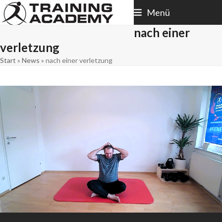
Skip
Menü
to
content
nach einer
verletzung
Start
»
News
»
nach einer verletzung