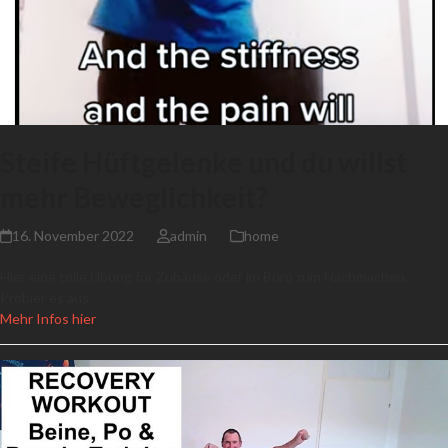
Steife Hüftgelenke und du willst
mehr Beweglichkeit?
16. November 2022
admin
home
Hier eine tolle Übung für Zuhause oder im Büro zum Nachmachen.
Probier es aus.
Mehr Infos hier