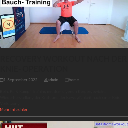
RECOVERY WORKOUT NACH DER
KNIE- OPERATION
1. September 2022
admin
home
Bein, Po & Rumpf Training mit dem eigenen Körpergewicht.
Wiederherstellung der Kraft und der Beweglichkeit nach einer Knie-
Verletzung.
Mehr Infos hier