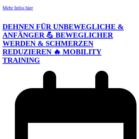
Mehr Infos hier
DEHNEN FÜR UNBEWEGLICHE &
ANFÄNGER 💪 BEWEGLICHER
WERDEN & SCHMERZEN
REDUZIEREN 🔥 MOBILITY
TRAINING