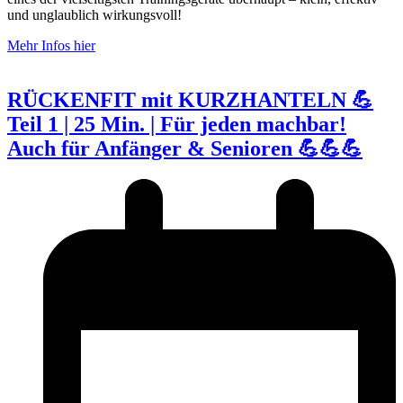
und unglaublich wirkungsvoll!
Mehr Infos hier
RÜCKENFIT mit KURZHANTELN 💪
Teil 1 | 25 Min. | Für jeden machbar!
Auch für Anfänger & Senioren 💪💪💪