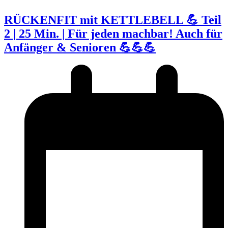
RÜCKENFIT mit KETTLEBELL 💪 Teil
2 | 25 Min. | Für jeden machbar! Auch für
Anfänger & Senioren 💪💪💪