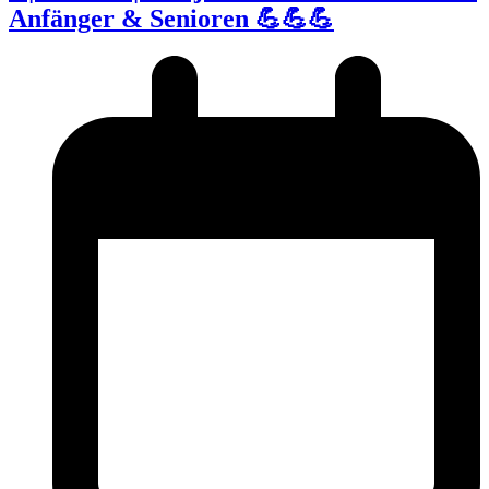
Anfänger & Senioren 💪💪💪