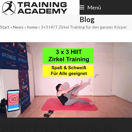
Skip
Menü
to
content
Blog
Start
»
News
»
home
»
3×3 HIIT Zirkel Training für den ganzen Körper
3×3 HIIT Zirkel Training für den