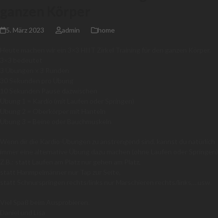
ganzen Körper
5. März 2023
admin
home
Heute machen wir ein 3×3 HIIT Zirkel Training für den ganzen Körper.
3×3 bedeutet
3 Übungen x 3 Runden
30 Sekunden pro Übung
10 Sekunden Pause dazwischen
Übung 1 = Kardio (mit Laufen oder Springen)
Übung 2 = Oberkörper mit Hanteln
Übung 3 = Beine oder Bauchmuskeln
Wenn dir die Kardio-Übungen zu anstrengend sind, kannst du natürlich
immer eine alternative Übung dazu machen (ohne Laufen oder Springen)
Z.B.: statt Laufen am Platz nur gehen am Platz,
statt Hanmpelmänner nur Tap zur Seite,
statt Schnurspringen rechts/links nur Marschieren rechts/links,…usw.
Viel Spaß beim Ausprobieren.
Daniel und Lisa