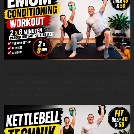
Fit über 40 & 50 Vol.: 2 💪 Dieses Kettlebell EMOM
Workout fordert dich 💀 Turkish Get-Up & Burpees!
Im zweiten Video gehen wir richtig zur Sache im EMOM-Style (Every
Minute One Movement) 💪💪 Dich erwarten 2 intensive 8-Minuten-
Einheiten! Let's Burn 🔥🔥🔥🔥🔥