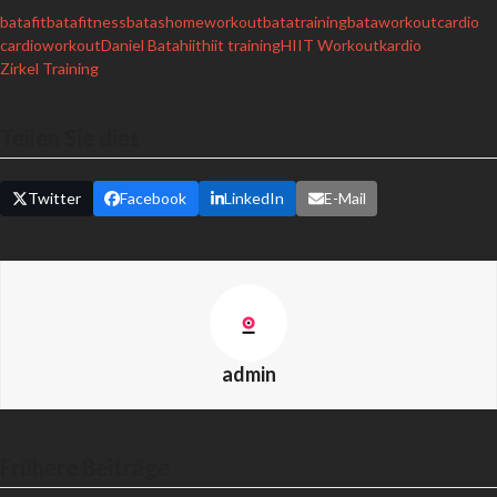
batafit
batafitness
batashomeworkout
batatraining
bataworkout
cardio
cardioworkout
Daniel Bata
hiit
hiit training
HIIT Workout
kardio
Zirkel Training
Teilen Sie dies
Twitter
Facebook
LinkedIn
E-Mail
admin
Frühere Beiträge