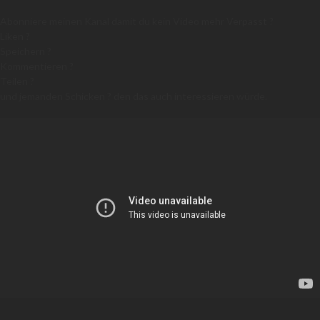
Abonniere meinen Kanal damit du kein Video mehr Verpasst ?
Liken ?
Speichern ?
Kommentieren ?
Teilen ?
und jemanden Schicken ? den das auch interessieren würde.