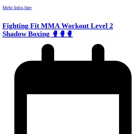
Mehr Infos hier
Fighting Fit MMA Workout Level 2
Shadow Boxing 🥊🥊🥊