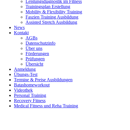
Leistungsdiagnostik im Fitness
Trainingsplan Erstellung
Mobility & Flexibility Training
Faszien Training Ausbildung
Assisted Stretch Ausbildung
News
Kontakt
AGBs
Datenschutzinfo
Über uns
Förderungen
Prüfungen
Übersicht
Anmeldung
Übungs-Test
Termine & Preise Ausbildungen
Batashomeworkout
Videothek
Personal Training
Recovery Fitness
Medical Fitness und Reha Training
d
A