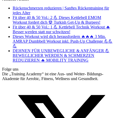
Rückenschmerzen reduzieren | Sanftes Rückentraining für
jedes Alter
Fit über 40 & 50 Vol.: 2 💪 Dieses Kettlebell EMOM
Workout fordert dich 💀 Turkish Get-Up & Burpees!
Fit über 40 & 50 Vol.: 1 💪 Kettlebell Technik Workout 🔥
Besser werden statt nur schwitzen!
Dieses Workout wird dich herausfordern 🔥🔥🔥 3 Min.
AMRAP Dumbbell Workout inkl. Push-Up Challenge 💪💪
💪
DEHNEN FÜR UNBEWEGLICHE & ANFÄNGER 💪
BEWEGLICHER WERDEN & SCHMERZEN
REDUZIEREN 🔥 MOBILITY TRAINING
Folge uns
Die „Training Academy“ ist eine Aus- und Weiter- Bildungs-
Akademie für Aerobic, Fitness, Wellness und Gesundheit.
T
(