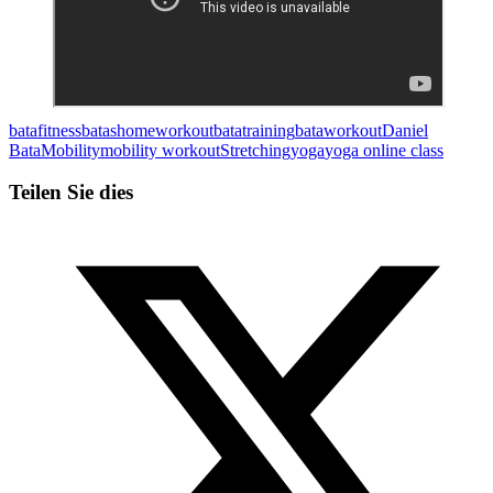
batafitness
batashomeworkout
batatraining
bataworkout
Daniel
Bata
Mobility
mobility workout
Stretching
yoga
yoga online class
Teilen Sie dies