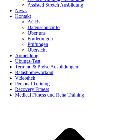
Assisted Stretch Ausbildung
News
Kontakt
AGBs
Datenschutzinfo
Über uns
Förderungen
Prüfungen
Übersicht
Anmeldung
Übungs-Test
Termine & Preise Ausbildungen
Batashomeworkout
Videothek
Personal Training
Recovery Fitness
Medical Fitness und Reha Training
d
A
s