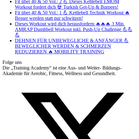
Fit über 40 & 50 Vol.: 2 💪 Dieses Kettlebell EMOM
Workout fordert dich 💀 Turkish Get-Up & Burpees!
Fit über 40 & 50 Vol.: 1 💪 Kettlebell Technik Workout 🔥
Besser werden statt nur schwitzen!
Dieses Workout wird dich herausfordern 🔥🔥🔥 3 Min.
AMRAP Dumbbell Workout inkl. Push-Up Challenge 💪💪
💪
DEHNEN FÜR UNBEWEGLICHE & ANFÄNGER 💪
BEWEGLICHER WERDEN & SCHMERZEN
REDUZIEREN 🔥 MOBILITY TRAINING
Folge uns
Die „Training Academy“ ist eine Aus- und Weiter- Bildungs-
Akademie für Aerobic, Fitness, Wellness und Gesundheit.
T
(