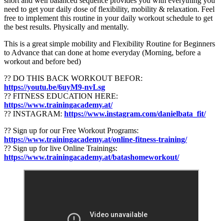
short and well balanced sequence provides you with everything you
need to get your daily dose of flexibility, mobility & relaxation. Feel
free to implement this routine in your daily workout schedule to get
the best results. Physically and mentally.
This is a great simple mobility and Flexibility Routine for Beginners
to Advance that can done at home everyday (Morning, before a
workout and before bed)
?? DO THIS BACK WORKOUT BEFOR:
https://youtu.be/6uyM9-nvLsg
?? FITNESS EDUCATION HERE:
https://www.trainingacademy.at/
?? INSTAGRAM:
https://www.instagram.com/danielbata_fit/
?? Sign up for our Free Workout Programs:
https://www.trainingacademy.at/online-fitness-training/
?? Sign up for live Online Trainings:
https://www.trainingacademy.at/batashomeworkout/