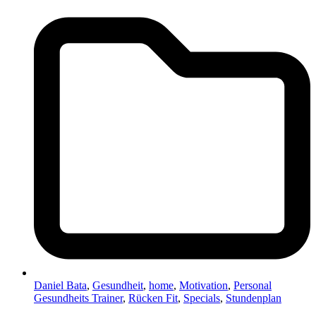
Daniel Bata
,
Gesundheit
,
home
,
Motivation
,
Personal
Gesundheits Trainer
,
Rücken Fit
,
Specials
,
Stundenplan