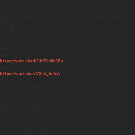
Du wirst den Pump nach diesem Workout ordentlich spüren,
vorausgesetzt du hast auch ein angemessenes Gewicht verwendet.
Bei einer zu geringen Belastung wird der Muskel leider zu wenig
gefortert.
Deshalb wähle ein ordentliches Gewicht, so dass du die Übungen
gerade noch schaffst.
Dieses Workout ist in zwei Teile aufgeteilt:
Teil 1:
https://youtu.be/kDKSDnIN0Zo
Teil 2:
https://youtu.be/zV3cV_Jx4cA
Viel Spaß beim Training.
Daniel und Lisa
Alle Videos sind Live Mitschnitte von unseren
BATASHOMEWORKOUT’s die wir täglich live über ZOOM
veranstalten.
Du bist noch nicht ein Teil unserer Online-Fitness-Familie und würdest