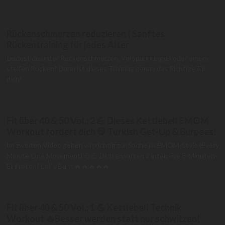
Rückenschmerzen reduzieren | Sanftes
Rückentraining für jedes Alter
Leidest du unter Rückenschmerzen, Verspannungen oder einem
steifen Rücken? Dann ist dieses Training genau das Richtige für
dich!
Fit über 40 & 50 Vol.: 2 💪 Dieses Kettlebell EMOM
Workout fordert dich 💀 Turkish Get-Up & Burpees!
Im zweiten Video gehen wir richtig zur Sache im EMOM-Style (Every
Minute One Movement) 💪💪 Dich erwarten 2 intensive 8-Minuten-
Einheiten! Let's Burn 🔥🔥🔥🔥🔥
Fit über 40 & 50 Vol.: 1 💪 Kettlebell Technik
Workout 🔥Besser werden statt nur schwitzen!