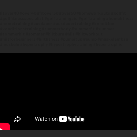
fitover40 #over40 #fitover50 #over50 #homeworkouts #golffit
#golffitnessspecialist #golftrainingaid #golftraining #homefitness
#hometraining #ausdauer #ausdauertraining #kondition
#konditionstraining #summerbody #summerfit #summer
#sommerhit #sommer #hiitburn #hiit #hiitworkout
#hiitforbeginners #hiitfitness #pumpitup #pump #muskelaufbau
#muskeln #hypertrophy #hypertrophytraining #hypertrophie