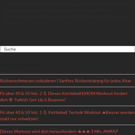
Im ersten Video liegt der Fokus auf sauberer Technik, Kontrolle und
Bewegungsqualität. Perfekt, um deine Kettlebell Skills zu
verbessern und effizienter zu trainieren. Besonderer Skill: Türkisch
GetUp
Search
Aktuelle Artikel
Rückenschmerzen reduzieren | Sanftes Rückentraining für jedes Alter
Fit über 40 & 50 Vol.: 2 💪 Dieses Kettlebell EMOM Workout fordert
dich 💀 Turkish Get-Up & Burpees!
Fit über 40 & 50 Vol.: 1 💪 Kettlebell Technik Workout 🔥Besser werden
statt nur schwitzen!
Dieses Workout wird dich herausfordern 🔥🔥🔥 3 Min. AMRAP