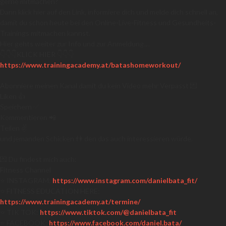
gerne mitmachen?
Dann klick hier auf den Link, informiere dich und melde dich schnell an,
damit du schon heute bei den Online-Live-Fitness und Gesundheits-
Trainings mitmachen kannst.
Hier gehts weiter zur Info und zur Anmeldung….
👇👇👇KLICK HIER 👇👇👇
https://www.trainingacademy.at/batashomeworkout/
Abonniere meinen Kanal damit du kein Video mehr Verpasst 💌
Liken 👍
Speichern ✅
Kommentieren 📲
Teilen ✌
und jemanden Schicken 👫 den das auch interessieren würde.
💌 Du findest mich auch:
Fitness Channel
⭐️ INSTAGRAM:
https://www.instagram.com/danielbata_fit/
⭐️ FITNESS EDUCATION HERE:
https://www.trainingacademy.at/termine/
⭐️ TIK TOK:
https://www.tiktok.com/@danielbata_fit
⭐️ FACEBOOK:
https://www.facebook.com/daniel.bata/