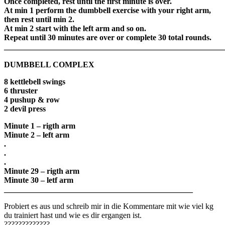
Once completed, rest until the first minute is over.
At min 1 perform the dumbbell exercise with your right arm,
then rest until min 2.
At min 2 start with the left arm and so on.
Repeat until 30 minutes are over or complete 30 total rounds.
_______________________________________________________
DUMBBELL COMPLEX
8 kettlebell swings
6 thruster
4 pushup & row
2 devil press
Minute 1 – rigth arm
Minute 2 – left arm
.
.
.
Minute 29 – rigth arm
Minute 30 – letf arm
_______________________________________________
Probiert es aus und schreib mir in die Kommentare mit wie viel kg
du trainiert hast und wie es dir ergangen ist.
?????????????