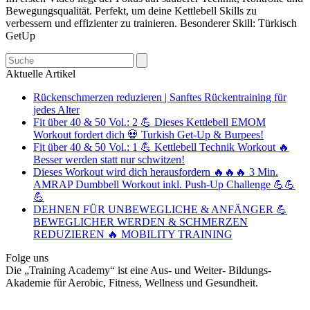
Bewegungsqualität. Perfekt, um deine Kettlebell Skills zu
verbessern und effizienter zu trainieren. Besonderer Skill: Türkisch
GetUp
Search
Aktuelle Artikel
Rückenschmerzen reduzieren | Sanftes Rückentraining für
jedes Alter
Fit über 40 & 50 Vol.: 2 💪 Dieses Kettlebell EMOM
Workout fordert dich 💀 Turkish Get-Up & Burpees!
Fit über 40 & 50 Vol.: 1 💪 Kettlebell Technik Workout 🔥
Besser werden statt nur schwitzen!
Dieses Workout wird dich herausfordern 🔥🔥🔥 3 Min.
AMRAP Dumbbell Workout inkl. Push-Up Challenge 💪💪
💪
DEHNEN FÜR UNBEWEGLICHE & ANFÄNGER 💪
BEWEGLICHER WERDEN & SCHMERZEN
REDUZIEREN 🔥 MOBILITY TRAINING
Folge uns
Die „Training Academy“ ist eine Aus- und Weiter- Bildungs-
Akademie für Aerobic, Fitness, Wellness und Gesundheit.
T