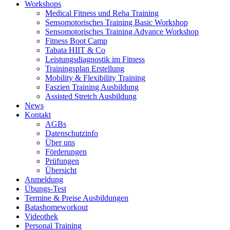
Workshops
Medical Fitness und Reha Training
Sensomotorisches Training Basic Workshop
Sensomotorisches Training Advance Workshop
Fitness Boot Camp
Tabata HIIT & Co
Leistungsdiagnostik im Fitness
Trainingsplan Erstellung
Mobility & Flexibility Training
Faszien Training Ausbildung
Assisted Stretch Ausbildung
News
Kontakt
AGBs
Datenschutzinfo
Über uns
Förderungen
Prüfungen
Übersicht
Anmeldung
Übungs-Test
Termine & Preise Ausbildungen
Batashomeworkout
Videothek
Personal Training