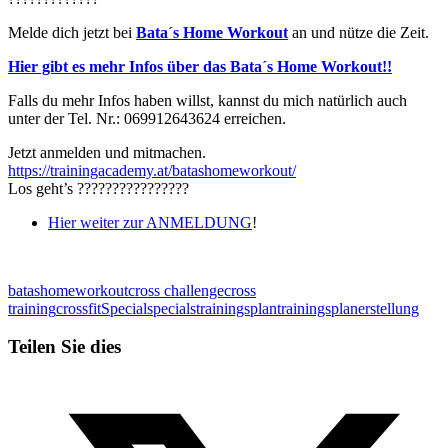
Melde dich jetzt bei
Bata´s Home Workout
an und nütze die Zeit.
Hier gibt es mehr Infos über das Bata´s Home Workout!!
Falls du mehr Infos haben willst, kannst du mich natürlich auch
unter der Tel. Nr.: 069912643624 erreichen.
Jetzt anmelden und mitmachen.
https://trainingacademy.at/batashomeworkout/
Los geht’s ????????????????
Hier weiter zur ANMELDUNG
!
batashomeworkout
cross challenge
cross
training
crossfit
Special
specials
trainingsplan
trainingsplanerstellung
Teilen Sie dies