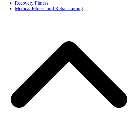
Recovery Fitness
Medical Fitness und Reha Training
d
A
s