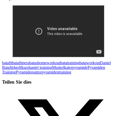
batafit
batafitness
batashomeworkout
batatraining
bataworkout
Daniel
Bata
fit4golf
kurzhantel training
Muskelkater
pyramide
Pyramiden
Training
Pyramidensätze
pyramidentraining
Teilen Sie dies