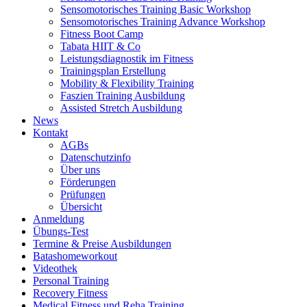
Sensomotorisches Training Basic Workshop
Sensomotorisches Training Advance Workshop
Fitness Boot Camp
Tabata HIIT & Co
Leistungsdiagnostik im Fitness
Trainingsplan Erstellung
Mobility & Flexibility Training
Faszien Training Ausbildung
Assisted Stretch Ausbildung
News
Kontakt
AGBs
Datenschutzinfo
Über uns
Förderungen
Prüfungen
Übersicht
Anmeldung
Übungs-Test
Termine & Preise Ausbildungen
Batashomeworkout
Videothek
Personal Training
Recovery Fitness
Medical Fitness und Reha Training