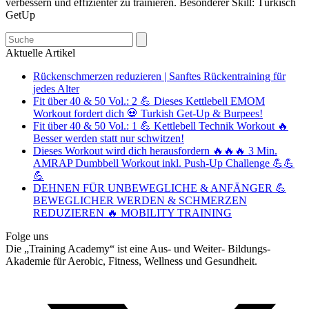
verbessern und effizienter zu trainieren. Besonderer Skill: Türkisch
GetUp
Search
Aktuelle Artikel
Rückenschmerzen reduzieren | Sanftes Rückentraining für
jedes Alter
Fit über 40 & 50 Vol.: 2 💪 Dieses Kettlebell EMOM
Workout fordert dich 💀 Turkish Get-Up & Burpees!
Fit über 40 & 50 Vol.: 1 💪 Kettlebell Technik Workout 🔥
Besser werden statt nur schwitzen!
Dieses Workout wird dich herausfordern 🔥🔥🔥 3 Min.
AMRAP Dumbbell Workout inkl. Push-Up Challenge 💪💪
💪
DEHNEN FÜR UNBEWEGLICHE & ANFÄNGER 💪
BEWEGLICHER WERDEN & SCHMERZEN
REDUZIEREN 🔥 MOBILITY TRAINING
Folge uns
Die „Training Academy“ ist eine Aus- und Weiter- Bildungs-
Akademie für Aerobic, Fitness, Wellness und Gesundheit.
T
(