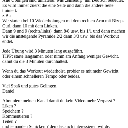
Alle Übungen sind unilateral, was „einseitig“ auf Deutsch bedeutet.
Es wird immer zuerst die eine Seite und dann die andere Seite
trainiert.
z.B.:
Wir starten bei 10 Wiederholungen mit dem rechten Arm mit Bizeps
Curl, dann 10 mit dem Linken.
Dann 9 und 9 (rechts/links), dann 8/8 usw. bis 1/1 und dann machen
wir die ansteigende Pyramide 2/2 dann 3/3 usw. bis das Workout
endet.
Jede Übung wird 3 Minuten lang ausgeführt.
TIPP: starte langsamer, oder nimm am Anfang weniger Gewicht,
damit du die 3 Minuten durchhaltest.
Wenn du das Workout wiederholst, probier es mit mehr Gewicht
oder einem schnelleren Tempo oder beides.
Viel Spaß und gutes Gelingen.
Daniel
Abonniere meinen Kanal damit du kein Video mehr Verpasst ?
Liken ?
Speichern ?
Kommentieren ?
Teilen ?
und jemanden Schicken ? den das auch interessieren würde.