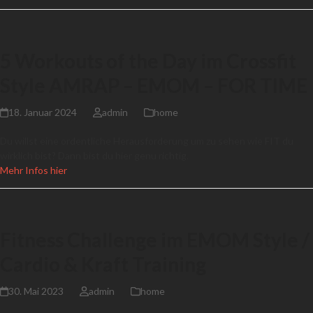
5 Workouts of the Day im Crossfit
Style AMRAP – EMOM – FOR TIME
18. Januar 2024
admin
home
Du willst eine ordentliche Herausforderung um zu sehen wie FIT du
wirklich bist? Dann bist du hier genu richtig.
Mehr Infos hier
Fitness Challenge im EMOM Style /
Cardio & Kraft Training
30. Mai 2023
admin
home