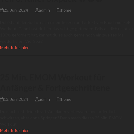
25. Juni 2024
admin
home
Dubist auf der Suche nach einem kurzen und effektiven Bauchmuskel-
Workout. Dann hast du hier das richtige gefunden. Falls es dich nicht zu
100% gefordert hat, kannst du es auch gerne noch ein zweites Mal
wiederholen. Viel Spaß.
Mehr Infos hier
25 Min. EMOM Workout für
Anfänger & Fortgeschrittene
13. Juni 2024
admin
home
Du möchtest deine Kraft-Ausdauer verbessern und ordentlich
schwitzen, aber ohne Springen? Dann mach dieses 25 Min. EMOM
Workout
Mehr Infos hier