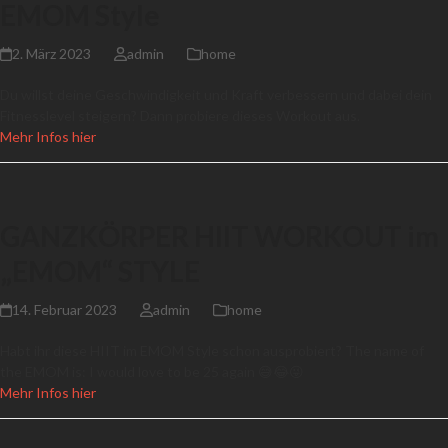
EMOM Style
2. März 2023
admin
home
Du willst deine Geschwindigkeit und Kraft verbessern und dabei dein
Fitnesslevel steigern? Dann probiere dieses Workout aus.
Mehr Infos hier
GANZKÖRPER HIIT WORKOUT im
„EMOM“ STYLE
14. Februar 2023
admin
home
Habt ihr diese HIIT im EMOM Style schon ausprobiert? The name of
the EMOM is: I would love to be 25 again 😅😂😜
Mehr Infos hier