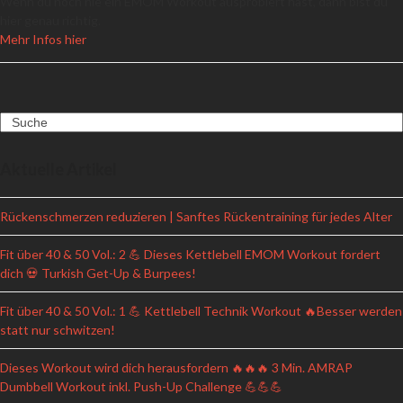
Wenn du noch nie ein EMOM Workout ausprobiert hast, dann bist du
hier genau richtig.
Mehr Infos hier
Search
Aktuelle Artikel
Rückenschmerzen reduzieren | Sanftes Rückentraining für jedes Alter
Fit über 40 & 50 Vol.: 2 💪 Dieses Kettlebell EMOM Workout fordert
dich 💀 Turkish Get-Up & Burpees!
Fit über 40 & 50 Vol.: 1 💪 Kettlebell Technik Workout 🔥Besser werden
statt nur schwitzen!
Dieses Workout wird dich herausfordern 🔥🔥🔥 3 Min. AMRAP
Dumbbell Workout inkl. Push-Up Challenge 💪💪💪