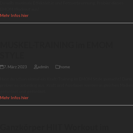
Du wills maximale Effektivität und Fettverbrennung. Probier dieses
EMOM Workout aus!
Mehr Infos hier
MUSKEL-TRAINING im EMOM
STYLE
7. März 2023
admin
home
Hast du schon einmal ein Kraft-Training im EMOM Style gemacht? Dann
probier es unbeding aus. Kraft und Ausdauer werden in gleichen Maßen
gefordert und gefördert.
Mehr Infos hier
Ganzkörper HIIT Workout im