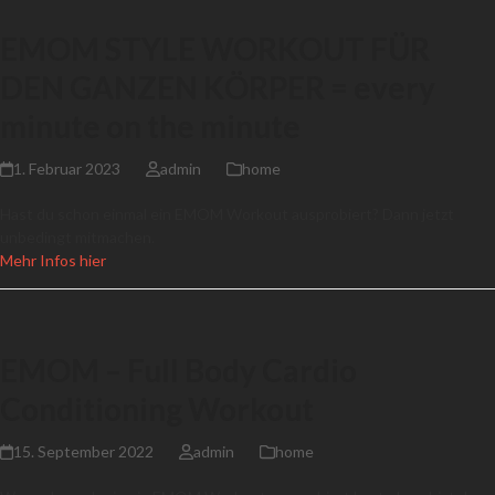
EMOM STYLE WORKOUT FÜR
DEN GANZEN KÖRPER = every
minute on the minute
1. Februar 2023
admin
home
Hast du schon einmal ein EMOM Workout ausprobiert? Dann jetzt
unbedingt mitmachen.
Mehr Infos hier
EMOM – Full Body Cardio
Conditioning Workout
15. September 2022
admin
home