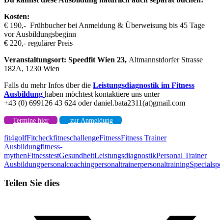
Kosten:
€ 190,- Frühbucher bei Anmeldung & Überweisung bis 45 Tage
vor Ausbildungsbeginn
€ 220,- regulärer Preis
Veranstaltungsort:
Speedfit Wien 23,
Altmannstdorfer Strasse
182A, 1230 Wien
Falls du mehr Infos über die
Leistungsdiagnostik im Fitness
Ausbildung
haben möchtest kontaktiere uns unter
+43 (0) 699126 43 624 oder daniel.bata2311(at)gmail.com
Termine hier
zur Anmeldung
fit4golf
Fitcheck
fitneschallenge
Fitness
Fitness Trainer
Ausbildung
fitness-
mythen
Fitnesstest
Gesundheit
Leistungsdiagnostik
Personal Trainer
Ausbildung
personalcoaching
personaltrainer
personaltraining
Special
sp
Teilen Sie dies