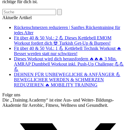
richtige für dich ist.
Search
Aktuelle Artikel
Rückenschmerzen reduzieren | Sanftes Rückentraining für
jedes Alter
Fit über 40 & 50 Vol.: 2 💪 Dieses Kettlebell EMOM
Workout fordert dich 💀 Turkish Get-Up & Burpees!
Fit über 40 & 50 Vol.: 1 💪 Kettlebell Technik Workout 🔥
Besser werden statt nur schwitzen!
Dieses Workout wird dich herausfordern 🔥🔥🔥 3 Min.
AMRAP Dumbbell Workout inkl. Push-Up Challenge 💪💪
💪
DEHNEN FÜR UNBEWEGLICHE & ANFÄNGER 💪
BEWEGLICHER WERDEN & SCHMERZEN
REDUZIEREN 🔥 MOBILITY TRAINING
Folge uns
Die „Training Academy“ ist eine Aus- und Weiter- Bildungs-
Akademie für Aerobic, Fitness, Wellness und Gesundheit.
T
(