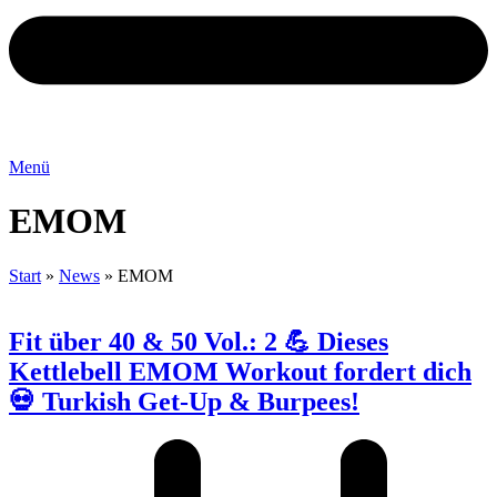
Menü
EMOM
Start
»
News
»
EMOM
Fit über 40 & 50 Vol.: 2 💪 Dieses
Kettlebell EMOM Workout fordert dich
💀 Turkish Get-Up & Burpees!