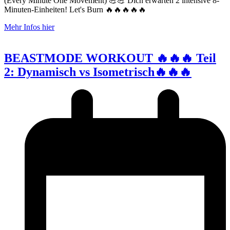
(Every Minute One Movement) 💪💪 Dich erwarten 2 intensive 8-
Minuten-Einheiten! Let's Burn 🔥🔥🔥🔥🔥
Mehr Infos hier
BEASTMODE WORKOUT 🔥🔥🔥 Teil
2: Dynamisch vs Isometrisch🔥🔥🔥