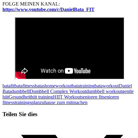
FOLGE MEINEN KANAL:
https://www.youtube.com/c/DanielBata_FIT
batafit
batafitness
batashomeworkout
batatraining
bataworkout
Daniel
Bata
dumbbell
Dumbbell Complex Workout
dumbbell workout
gentle
hiit
Gesundheit
hiit training
HIIT Workout
senioren fit
senioren
fitness
trainingsplan
zuhause zum mitmachen
Teilen Sie dies