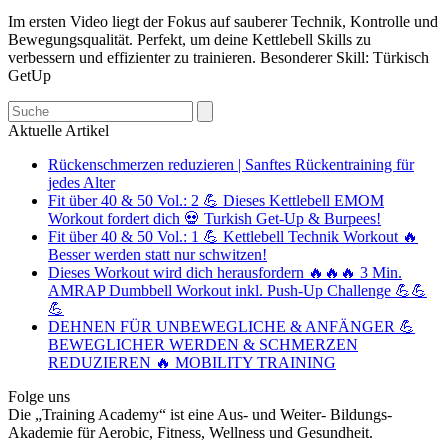
Im ersten Video liegt der Fokus auf sauberer Technik, Kontrolle und
Bewegungsqualität. Perfekt, um deine Kettlebell Skills zu
verbessern und effizienter zu trainieren. Besonderer Skill: Türkisch
GetUp
Search
Aktuelle Artikel
Rückenschmerzen reduzieren | Sanftes Rückentraining für
jedes Alter
Fit über 40 & 50 Vol.: 2 💪 Dieses Kettlebell EMOM
Workout fordert dich 💀 Turkish Get-Up & Burpees!
Fit über 40 & 50 Vol.: 1 💪 Kettlebell Technik Workout 🔥
Besser werden statt nur schwitzen!
Dieses Workout wird dich herausfordern 🔥🔥🔥 3 Min.
AMRAP Dumbbell Workout inkl. Push-Up Challenge 💪💪
💪
DEHNEN FÜR UNBEWEGLICHE & ANFÄNGER 💪
BEWEGLICHER WERDEN & SCHMERZEN
REDUZIEREN 🔥 MOBILITY TRAINING
Folge uns
Die „Training Academy“ ist eine Aus- und Weiter- Bildungs-
Akademie für Aerobic, Fitness, Wellness und Gesundheit.