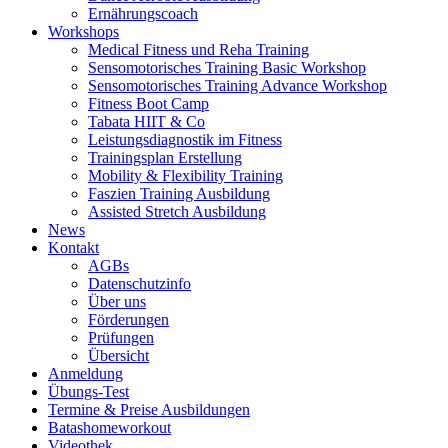
Ernährungscoach
Workshops
Medical Fitness und Reha Training
Sensomotorisches Training Basic Workshop
Sensomotorisches Training Advance Workshop
Fitness Boot Camp
Tabata HIIT & Co
Leistungsdiagnostik im Fitness
Trainingsplan Erstellung
Mobility & Flexibility Training
Faszien Training Ausbildung
Assisted Stretch Ausbildung
News
Kontakt
AGBs
Datenschutzinfo
Über uns
Förderungen
Prüfungen
Übersicht
Anmeldung
Übungs-Test
Termine & Preise Ausbildungen
Batashomeworkout
Videothek